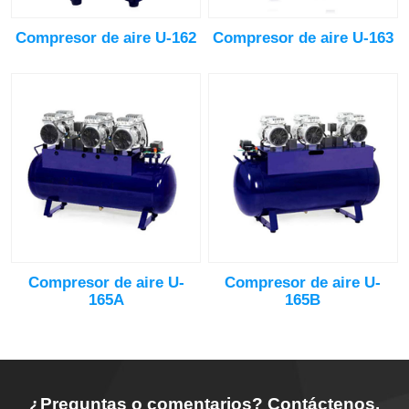
Compresor de aire U-162
Compresor de aire U-163
Compresor de aire U-
Compresor de aire U-
165A
165B
¿Preguntas o comentarios? Contáctenos.